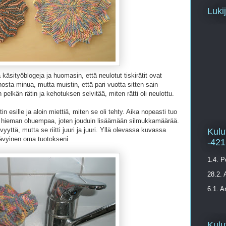
Luki
 käsityöblogeja ja huomasin, että neulotut tiskirätit ovat
nosta minua, mutta muistin, että pari vuotta sitten sain
n pelkän rätin ja kehotuksen selvitää, miten rätti oli neulottu.
n esille ja aloin miettiä, miten se oli tehty. Aika nopeasti tuo
ä hieman ohuempaa, joten jouduin lisäämään silmukkamäärää.
vyyttä, mutta se riitti juuri ja juuri. Yllä olevassa kuvassa
Kulu
sävyinen oma tuotokseni.
-421
1.4. P
28.2. 
6.1. A
Kulu