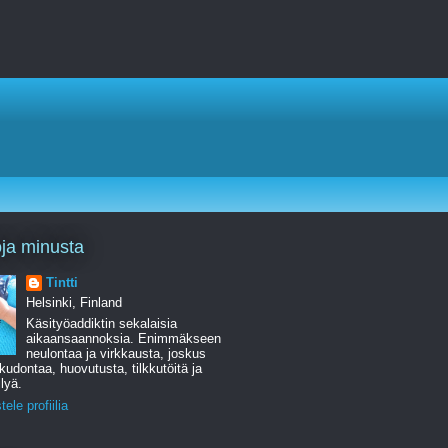
oja minusta
Tintti
Helsinki, Finland
Käsityöaddiktin sekalaisia
aikaansaannoksia. Enimmäkseen
neulontaa ja virkkausta, joskus
udontaa, huovutusta, tilkkutöitä ja
lyä.
ele profiilia