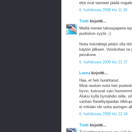
että ovat tainneet jäädä maja
6. huhtikuuta 2009 klo 11.30
Tintti
kirjoitti...
Meillä menee talouspaperia ep
puoliskon syytä ;-)
Noita tiskirättejä pitäisi olla r
käytön jälkeen. Voisikohan ne
pesukone.
6. huhtikuuta 2009 klo 21.37
Leena
kirjoitti...
Haa, et heti hurahtanut.
Minä neuloin noita heti puolen
hyvin, kuivuvat vain huonommin
Aluksi kyllä hymähdin niille, si
vanhan flanelliyöpaidan tilkkuja
ei mikään ole uutta auringon al
6. huhtikuuta 2009 klo 22.34
Tintti
kirjoitti...