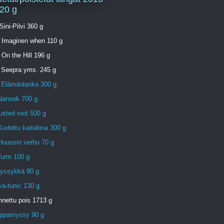
20 g
Sini-Pilvi 360 g
. Imaginen when 110 g
 On the Hill 196 g
. Seepra yms. 245 g
. Elämänlanka 300 g
 Nanook 700 g
usted root 500 g
Kudottu kaitaliina 300 g
Huussin verho 70 g
Wurm 100 g
Myssykkä 90 g
va-tunic 130 g
nnettu pois 1713 g
Lippamyssy 90 g