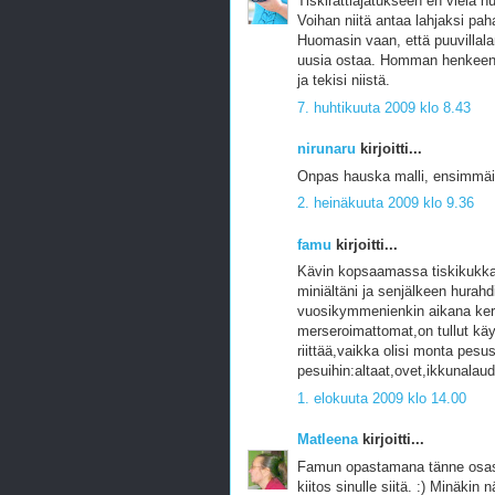
Tiskirättiajatukseen en vielä h
Voihan niitä antaa lahjaksi pah
Huomasin vaan, että puuvillalan
uusia ostaa. Homman henkeen ti
ja tekisi niistä.
7. huhtikuuta 2009 klo 8.43
nirunaru
kirjoitti...
Onpas hauska malli, ensimmäise
2. heinäkuuta 2009 klo 9.36
famu
kirjoitti...
Kävin kopsaamassa tiskikukkas
miniältäni ja senjälkeen hurahd
vuosikymmenienkin aikana kert
merseroimattomat,on tullut käyt
riittää,vaikka olisi monta pes
pesuihin:altaat,ovet,ikkunalaud
1. elokuuta 2009 klo 14.00
Matleena
kirjoitti...
Famun opastamana tänne osasi
kiitos sinulle siitä. :) Minäkin