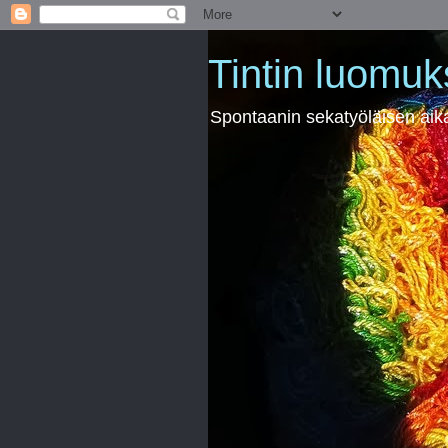
Tintin luomuk
Spontaanin sekatyöläisen ai