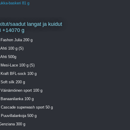
ukka-baskeri 81 g
itut/saadut langat ja kuidut
3 +14070 g
 Fashon Julia 200 g
 Ahti 100 g (S)
 Ahti 500g
 Mesi-Lace 100 g (S)
 Kraft BFL-sock 100 g
 Soft silk 200 g
 Väinämöinen sport 100 g
 Banaanilanka 100 g
. Cascade superwash sport 50 g
 Puuvillalankoja 500 g
 Genziana 300 g