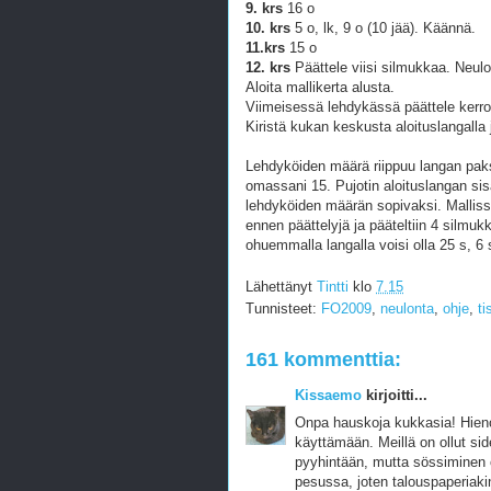
9. krs
16 o
10. krs
5 o, lk, 9 o (10 jää). Käännä.
11.krs
15 o
12. krs
Päättele viisi silmukkaa. Neulo
Aloita mallikerta alusta.
Viimeisessä lehdykässä päättele kerrok
Kiristä kukan keskusta aloituslangalla 
Lehdyköiden määrä riippuu langan paksu
omassani 15. Pujotin aloituslangan sis
lehdyköiden määrän sopivaksi. Malliss
ennen päättelyjä ja pääteltiin 4 silmukk
ohuemmalla langalla voisi olla 25 s, 6 s
Lähettänyt
Tintti
klo
7.15
Tunnisteet:
FO2009
,
neulonta
,
ohje
,
ti
161 kommenttia:
Kissaemo
kirjoitti...
Onpa hauskoja kukkasia! Hieno 
käyttämään. Meillä on ollut sid
pyyhintään, mutta sössiminen on
pesussa, joten talouspaperiakin