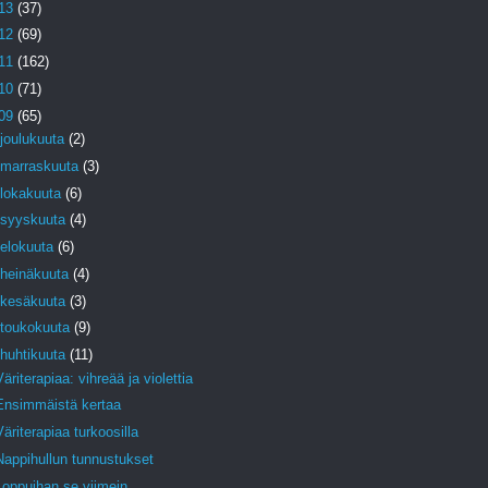
13
(37)
12
(69)
11
(162)
10
(71)
09
(65)
joulukuuta
(2)
marraskuuta
(3)
lokakuuta
(6)
syyskuuta
(4)
elokuuta
(6)
heinäkuuta
(4)
kesäkuuta
(3)
toukokuuta
(9)
huhtikuuta
(11)
Väriterapiaa: vihreää ja violettia
Ensimmäistä kertaa
Väriterapiaa turkoosilla
Nappihullun tunnustukset
Loppuihan se viimein