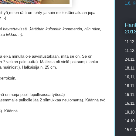
1.8. K
tettyä,miten rätti on tehty ja sain mielestäni aikaan jopa
 ;-)
Hank
i käytettävissä. Jätäthän kuitenkin kommentin, niin näen,
201
a liikkuu :-).
11.12.
11.12.
ta eikä minulla ole aavistustakaan, mitä se on. Se on
24.11.
n 7-veikan paksuutta). Mallissa oli vielä paksumpi lanka.
ä mainiosti). Halkaisija n. 25 cm.
18.11.
16,11,
kerroksin,
16.11.
ä on nurja puoli lopullisessa työssä)
16.11.
vasemmalle puikolle jää 2 silmukkaa neulomatta). Käännä työ.
16.11.
a). Käännä.
19.10
14.10.
15.9.