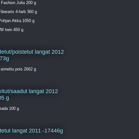
 Fashion Julia 200 g
Fiberarts 4-farb 360 g
Pohjan Akka 1050 g
WM twin 450 g
tetut/poistetut langat 2012
373g
 annettu pois 2662 g
itut/saadut langat 2012
05 g
Aada 100 g
tetut langat 2011 -17446g