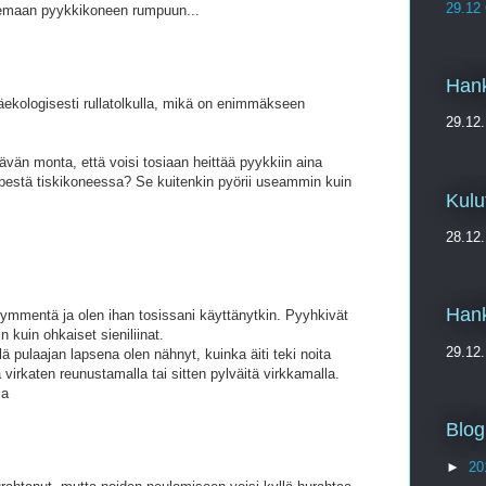
29.12
ilemaan pyykkikoneen rumpuun...
Hank
äekologisesti rullatolkulla, mikä on enimmäkseen
29.12.
iittävän monta, että voisi tosiaan heittää pyykkiin aina
 pestä tiskikoneessa? Se kuitenkin pyörii useammin kuin
Kulu
28.12.
Hank
kymmentä ja olen ihan tosissani käyttänytkin. Pyyhkivät
 kuin ohkaiset sieniliinat.
29.12.
llä pulaajan lapsena olen nähnyt, kuinka äiti teki noita
 virkaten reunustamalla tai sitten pylväitä virkkamalla.
la
Blog
►
20