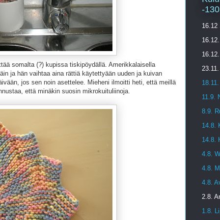
-130
16.12 
16.12
16.12.
tää somalta (?) kupissa tiskipöydällä. Amerikkalaisella
23.11
täin ja hän vaihtaa aina rättiä käytettyään uuden ja kuivan
vään, jos sen noin asettelee. Mieheni ilmoitti heti, että meillä
18.11
unnustaa, että minäkin suosin mikrokuituliinoja.
11.9.
8.9. R
14.8. 
14.8. 
4.8. 
4.8. 
4.8. A
2.8. A
1.8. 