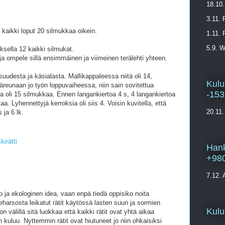
18.10.
3.11. 
 kaikki loput 20 silmukkaa oikein.
1.11. 
5.9. 
sella 12 kaikki silmukat.
ja ompele sillä ensimmäinen ja viimeinen terälehti yhteen.
udesta ja käsialasta. Mallikappaleessa niitä oli 14,
Kulu
äreunaan jo työn loppuvaiheessa, niin sain sovitettua
-15
a oli 15 silmukkaa. Ennen langankiertoa 4 s, 4 langankiertoa
aa. Lyhennettyjä kerroksia oli siis 4. Voisin kuvitella, että
20.11.
 ja 6 lk.
skirätti
Hank
+98
7.12. 
ja ekologinen idea, vaan enpä tiedä oppisiko noita
eharsosta leikatut rätit käytössä lasten suun ja sormien
Kulu
 välillä sitä luokkaa että kaikki rätit ovat yhtä aikaa
 kuluu. Nyttemmin rätit ovat hiutuneet jo niin ohkaisiksi