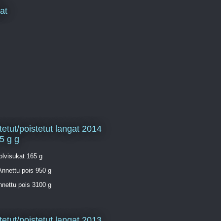
jat
tetut/poistetut langat 2014
5 g g
olvisukat 165 g
Annettu pois 950 g
nnettu pois 3100 g
tetut/poistetut langat 2013