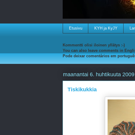
Etusivu
KYH ja KyJY
Lan
Kommentti olisi iloinen yllätys :-)
You can also leave comments in Englis
Pode deixar comentários em portuguê
maanantai 6. huhtikuuta 2009
Tiskikukkia