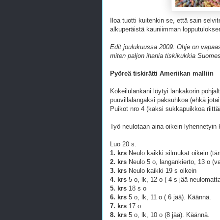
Iloa tuotti kuitenkin se, että sain selvi
alkuperäistä kauniimman lopputuloksen
Edit joulukuussa 2009: Ohje on vapaas
miten paljon ihania tiskikukkia Suomess
Pyöreä tiskirätti Ameriikan malliin
Kokeilulankani löytyi lankakorin pohjal
puuvillalangaksi paksuhkoa (ehkä jotai
Puikot nro 4 (kaksi sukkapuikkoa riittä
Työ neulotaan aina oikein lyhennetyin 
Luo 20 s.
1. krs
Neulo kaikki silmukat oikein (täm
2. krs
Neulo 5 o, langankierto, 13 o (
3. krs
Neulo kaikki 19 s oikein
4. krs
5 o, lk, 12 o ( 4 s jää neulomatt
5. krs
18 s o
6. krs
5 o, lk, 11 o ( 6 jää). Käännä.
7. krs
17 o
8. krs
5 o, lk, 10 o (8 jää). Käännä.