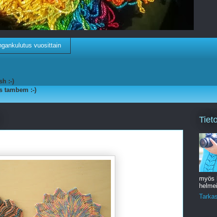
gankulutus vuosittain
h :-)
s tambem :-)
Tiet
myös k
helmei
Tarkast