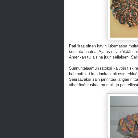
Pari iltaa sitten kävin lukemassa muita
suurinta huutoa. Ajatus ei vieläkään in
Amerikan tuliaisina juuri sellaisen. Sai
Sunnuntaiaamun ratoksi kaivoin tiskiräti
hahmottui. Oma lankani oli esimerkki
Seuraavaksi sain jännittää langan riittä
vihertävänruskea on malli ja pastellin