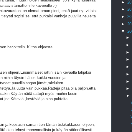
urahtanut, mutta noiden neulomiseen voisi kyllä hurahtaa.
►
20
aa-aavistamattomille kavereille ;-)
►
20
kavarastoni on olemattoman pieni, enkä juuri nyt viitsisi
etysti sopisi se, että purkaisi vanhoja puuvilla neuleita
►
20
►
20
▼
20
►
►
n harjoittelin. Kiitos ohjeesta.
►
►
►
en ohjeen.Ensimmäiset rättini sain keväällä lahjaksi
►
in niihin täysin.Lähes kaikki vuosien ja
►
yneet puuvillalangan jämät,mieluiten
ettyä.Ja uutta vain pukkaa.Rättejä pitää olla paljon,että
►
ussakin.Käytän näitä rättejä myös muihin kodin
▼
at jne.Käteviä ,kestäviä ja aina puhtaita.
n ja kopsasin saman tien tämän tiskikukkasen ohjeen,
 näitä olen tehnyt monenmallisia ja käytän säännöllisesti