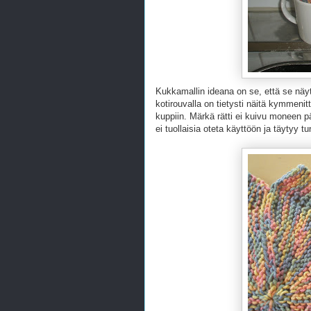
Kukkamallin ideana on se, että se näyt
kotirouvalla on tietysti näitä kymmenit
kuppiin. Märkä rätti ei kuivu moneen päi
ei tuollaisia oteta käyttöön ja täytyy t