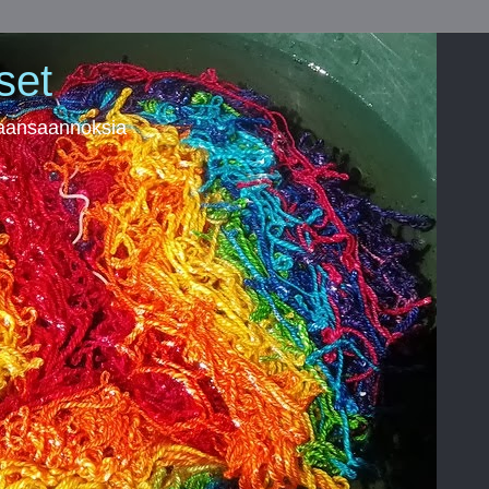
set
kaansaannoksia